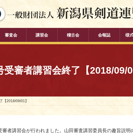
審査会
講習会
稽古会
会報誌
様
号受審者講習会終了【2018/09/0
2018/09/01】
号受審者講習会が行われました。山田審査講習委員長の趣旨説明