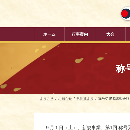
コ
ナ
ン
ビ
テ
ゲ
ン
ー
ツ
シ
へ
ョ
ホーム
行事案内
大会
ス
ン
キ
に
ッ
移
プ
動
称
ようこそ
お知らせ
県剣連より
称号受審者講習会終了【
９月１日（土）、新規事業、第1回 称