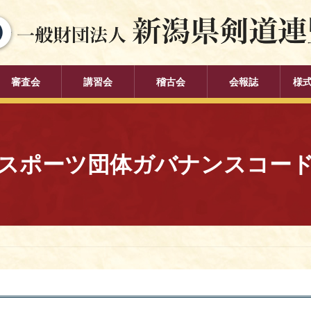
審査会
講習会
稽古会
会報誌
様
スポーツ団体ガバナンスコー