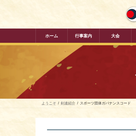
コ
ナ
ン
ビ
テ
ゲ
ン
ー
ツ
シ
へ
ョ
ホーム
行事案内
大会
ス
ン
キ
に
ッ
移
プ
動
ようこそ
剣連紹介
スポーツ団体ガバナンスコード