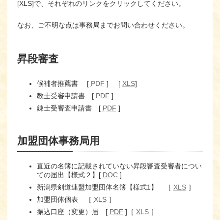
[XLS]で、それぞれのリンクをクリックしてください。
なお、ご不明な点は事務局までお問い合わせください。
昇段審査
候補者推薦書 [
PDF
] [
XLS
]
教士受審申請書 [
PDF
]
錬士受審査申請書 [
PDF
]
加盟団体事務局用
直近の名簿に記載されていない昇段審査受審者につい
ての届出【様式２】[
DOC
]
新潟県剣道連盟加盟団体名簿【様式1】 ［
XLS
］
加盟団体個表 ［
XLS
］
振込口座（変更）届 [
PDF
]［
XLS
］