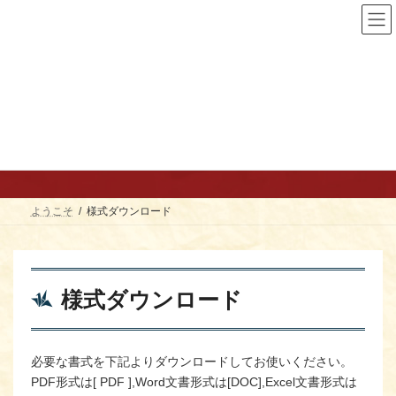
コ
ナ
ン
ビ
テ
ゲ
ン
ー
ツ
シ
へ
ョ
ス
ン
キ
に
様式ダウンロード
ッ
移
プ
動
ようこそ
様式ダウンロード
様式ダウンロード
必要な書式を下記よりダウンロードしてお使いください。
PDF形式は[ PDF ],Word文書形式は[DOC],Excel文書形式は