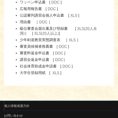
ワッペン申込書 [
DOC
]
広報用報告書 [
DOC
]
公認審判講習会個人申込書 [
XLS
]
理由書 ［
DOC
］
級位審査会届出書及び登録書 [
XLS(20人未
満)
］ [
XLS(
20人以上)
]
少年剣道教室実態調査表 ［
XLS
］
審査員候補者推薦書 [
DOC
]
審査料返金申込書 [
DOC
]
講習会返金申込書 [
DOC
］
社会体育助成金申請書 [
DOC
]
大学生登録用紙 [
XLS
]
個人情報保護方針
お問い合わせ