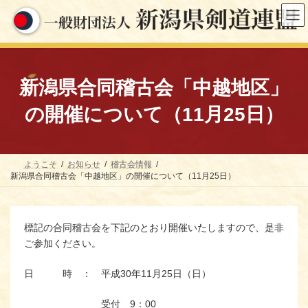
コ
ナ
ン
ビ
テ
ゲ
ン
ー
ツ
シ
へ
ョ
ス
ン
新潟県合同稽古会「中越地区」
キ
に
ッ
移
の開催について（11月25日）
プ
動
ようこそ
お知らせ
稽古会情報
新潟県合同稽古会「中越地区」の開催について（11月25日）
標記の合同稽古会を下記のとおり開催いたしますので、是非
ご参加ください。
日 時 ： 平成30年11月25日（日）
受付 9：00