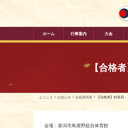
コ
ナ
ン
ビ
テ
ゲ
ン
ー
ツ
シ
へ
ョ
ホーム
行事案内
大会
ス
ン
キ
に
ッ
移
プ
動
【合格者】
ようこそ
お知らせ
合格者情報
【合格者】剣道四・五段
会場：新潟市鳥屋野総合体育館