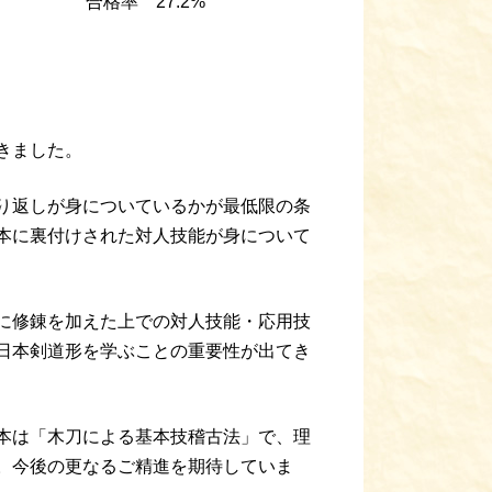
合格率 27.2%
きました。
り返しが身についているかが最低限の条
本に裏付けされた対人技能が身について
に修錬を加えた上での対人技能・応用技
日本剣道形を学ぶことの重要性が出てき
本は「木刀による基本技稽古法」で、理
。今後の更なるご精進を期待していま