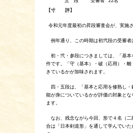
五 段
受審者 22名
【寸 評】
令和元年度最初の昇段審査会が、実施
例年通り、この時期は初弐段の受審者
初・弐・参段につきましては、「基本
件です。「守（基本）・破（応用）・離
きているかが加味されます。
四・五段は、「基本と応用を修熟し・錬
能が身についているかが評価の対象とな
ます。
なお、残念ながら今回、形で４名（二段
合は「日本剣道形」を通して学んでいた