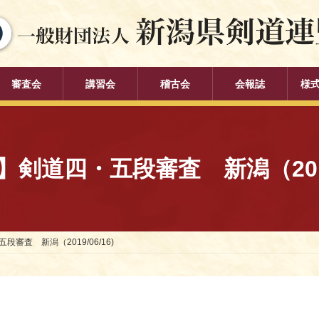
審査会
講習会
稽古会
会報誌
様
剣道四・五段審査 新潟（2019/
審査 新潟（2019/06/16)