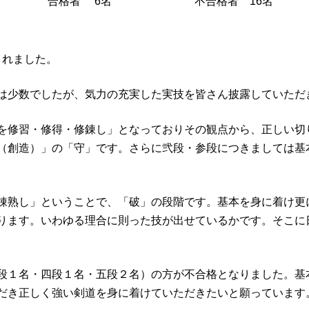
合格者 6名
不合格者 16名
されました。
は少数でしたが、気力の充実した実技を皆さん披露していただ
を修習・修得・修錬し」となっておりその観点から、
正しい切
（創造）」の「守」です。さらに弐段・参段につきましては基
熟し」ということで、「破」の段階です。基本を身に着け更
ります。いわゆる理合に則った技が出せているかです。そこに
１名・四段１名・五段２名）の方が不合格となりました。基
だき正しく強い剣道を身に着けていただきたいと願っています