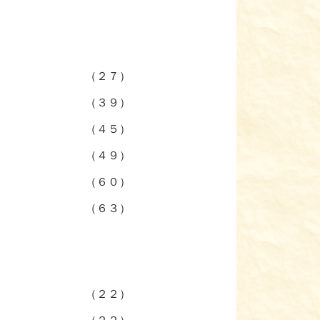
（２７）
（３９）
（４５）
（４９）
（６０）
（６３）
（２２）