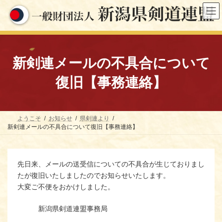
コ
ナ
ン
ビ
テ
ゲ
ン
ー
ツ
シ
へ
ョ
ス
ン
新剣連メールの不具合について
キ
に
ッ
移
復旧【事務連絡】
プ
動
ようこそ
お知らせ
県剣連より
新剣連メールの不具合について復旧【事務連絡】
先日来、メールの送受信についての不具合が生じておりまし
たが復旧いたしましたのでお知らせいたします。
大変ご不便をおかけしました。
新潟県剣道連盟事務局