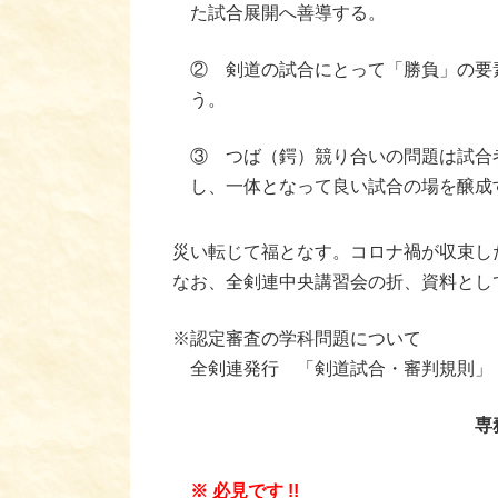
た試合展開へ善導する。
② 剣道の試合にとって「勝負」の要
う。
③ つば（鍔）競り合いの問題は試合
し、一体となって良い試合の場を醸成
災い転じて福となす。コロナ禍が収束し
なお、全剣連中央講習会の折、資料とし
※認定審査の学科問題について
全剣連発行 「剣道試合・審判規則」
専務
※ 必見です !!