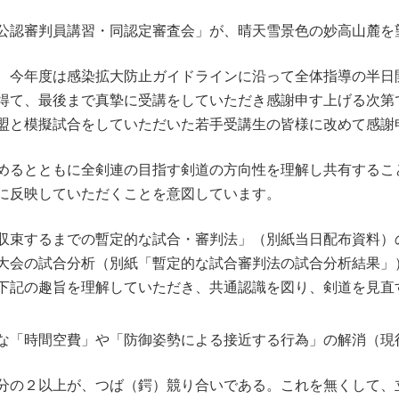
公認審判員講習・同認定審査会」が、晴天雪景色の妙高山麓を
、今年度は感染拡大防止ガイドラインに沿って全体指導の半日
得て、最後まで真摯に受講をしていただき感謝申す上げる次第
盟と模擬試合をしていただいた若手受講生の皆様に改めて感謝
めるとともに全剣連の目指す剣道の方向性を理解し共有するこ
に反映していただくことを意図しています。
収束するまでの暫定的な試合・審判法」（別紙当日配布資料）
大会の試合分析（別紙「暫定的な試合審判法の試合分析結果」
下記の趣旨を理解していただき、共通認識を図り、剣道を見直
な「時間空費」や「防御姿勢による接近する行為」の解消（現
分の２以上が、つば（鍔）競り合いである。これを無くして、