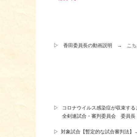
▷ 香田委員長の動画説明 →
こち
▷ コロナウイルス感染症が収束す
全剣連試合・審判委員会 委員長
▷ 対象試合【暫定的な試合審判法】