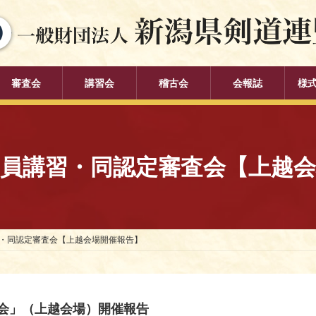
審査会
講習会
稽古会
会報誌
様
員講習・同認定審査会【上越会
・同認定審査会【上越会場開催報告】
会」（上越会場）開催報告