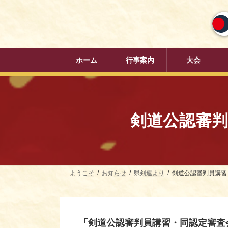
コ
ナ
ン
ビ
テ
ゲ
ン
ー
ツ
シ
へ
ョ
ホーム
行事案内
大会
ス
ン
キ
に
ッ
移
プ
動
剣道公認審判
ようこそ
お知らせ
県剣連より
剣道公認審判員講習
「剣道公認審判員講習・同認定審査