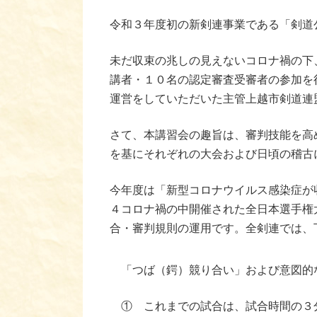
令和３年度初の新剣連事業である「剣道
未だ収束の兆しの見えないコロナ禍の下
講者・１０名の認定審査受審者の参加を
運営をしていただいた主管上越市剣道連
さて、本講習会の趣旨は、審判技能を高
を基にそれぞれの大会および日頃の稽古
今年度は「新型コロナウイルス感染症が
４コロナ禍の中開催された全日本選手権
合・審判規則の運用です。全剣連では、
「つば（鍔）競り合い」および意図的
① これまでの試合は、試合時間の３