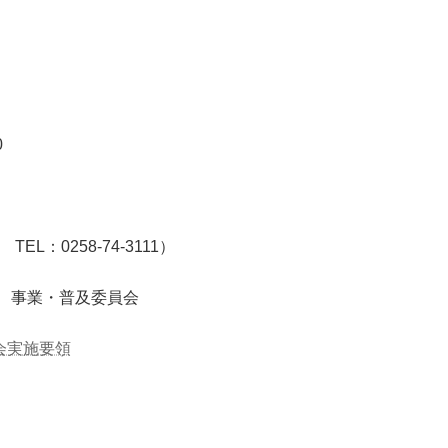
）
0
258-74-3111）
 事業・普及委員会
会実施要領