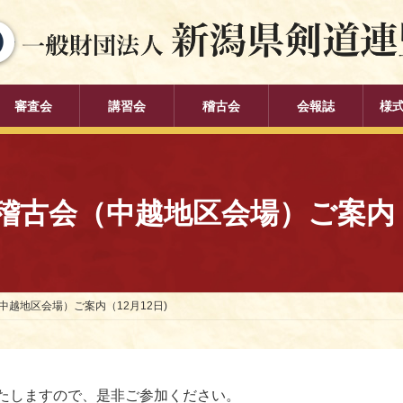
審査会
講習会
稽古会
会報誌
様
稽古会（中越地区会場）ご案内（1
越地区会場）ご案内（12月12日)
たしますので、是非ご参加ください。