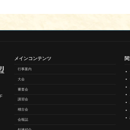
メインコンテンツ
関
行事案内
大会
審査会
F
講習会
稽古会
会報誌
剣連紹介