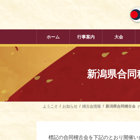
コ
ナ
ン
ビ
テ
ゲ
ン
ー
ツ
シ
へ
ョ
ホーム
行事案内
大会
ス
ン
キ
に
ッ
移
プ
動
新潟県合同
ようこそ
お知らせ
稽古会情報
新潟県合同稽古会（中
標記の合同稽古会を下記のとおり開催い