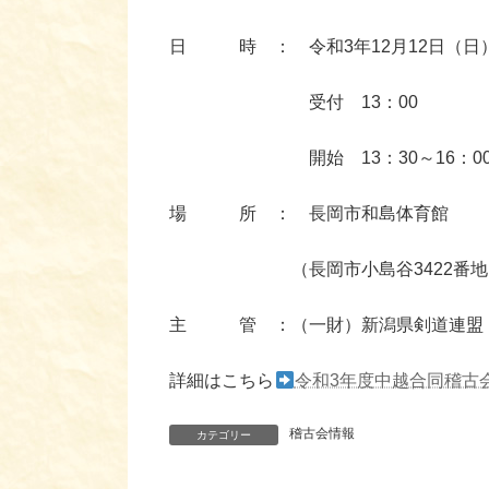
日 時 ： 令和3年12月12日（日
受付 13：00
開始 13：30～16：0
場 所 ： 長岡市和島体育館
（長岡市小島谷3422番地 TEL：0
主 管 ：（一財）新潟県剣道連盟
詳細はこちら
令和3年度中越合同稽古
稽古会情報
カテゴリー