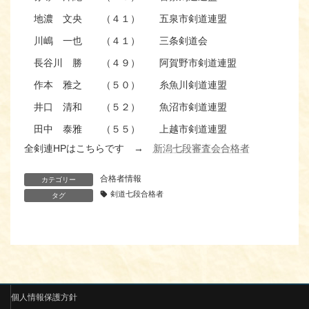
地濃 文央
（４１）
五泉市剣道連盟
川嶋 一也
（４１）
三条剣道会
長谷川 勝
（４９）
阿賀野市剣道連盟
作本 雅之
（５０）
糸魚川剣道連盟
井口 清和
（５２）
魚沼市剣道連盟
田中 泰雅
（５５）
上越市剣道連盟
全剣連HPはこちらです →
新潟七段審査会合格者
合格者情報
カテゴリー
剣道七段合格者
タグ
個人情報保護方針