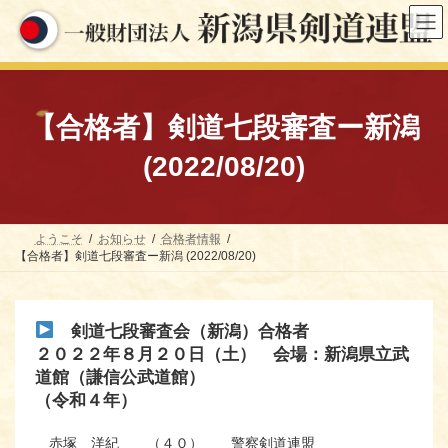
コ
ナ
ン
ビ
テ
ゲ
ン
ー
ツ
シ
へ
ョ
ス
ン
【合格者】剣道七段審査ー新潟
キ
に
ッ
移
(2022/08/20)
プ
動
ようこそ
お知らせ
合格者情報
【合格者】剣道七段審査ー新潟 (2022/08/20)
剣道七段審査会（新潟）合格者
２０２２年８月２０日（土） 会場：新潟県立武
道館（謙信公武道館）
（令和４年）
赤塚 洋紀
（４０）
警察剣道連盟