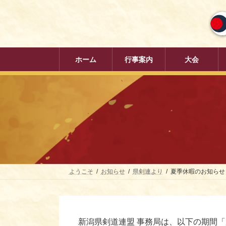
コ
ナ
ン
ビ
テ
ゲ
ン
ー
ツ
シ
へ
ョ
ホーム
行事案内
大会
ス
ン
キ
に
ッ
移
プ
動
ようこそ
お知らせ
県剣連より
夏季休暇のお知らせ
新潟県剣道連盟 事務局は、以下の期間