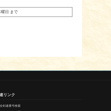
 木曜日 まで
連リンク
全剣連番号検索