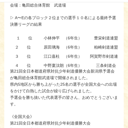
会場：亀田総合体育館 武道場
▷ A〜Eの各ブロック２位までの選手１０名による最終予選
決勝リーグの結果
１ 位
小林伸平 （6年生）
豊栄剣道連盟
２ 位
原田璃海 （6年生）
柏崎剣道連盟
３ 位
江口嘉杜 （6年生）
阿賀野市剣道連盟
４ 位
中野稟汰朗（6年生）
三条剣道会
第21回全日本都道府県対抗少年剣道優勝大会新潟県予選会
５ 位
藤田清正 （5年生）
新潟市剣道連盟
が亀田総合体育館武道場で開催されました。
県内5地区から勝ち上がった25名の選手が全国大会への出場
をかけて白熱した試合が繰り広げられました。
予選会を勝ち抜いた代表選手の皆さん、おめでとうございま
す。
《全国大会》
第21回全日本都道府県対抗少年剣道優勝大会