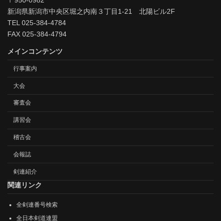
〒950-0982
新潟県新潟市中央区堀之内南３丁目1-21 北陽ビル2F
TEL 025-384-4784
FAX 025-384-4794
メインコンテンツ
行事案内
大会
審査会
講習会
稽古会
会報誌
剣連紹介
関連リンク
全剣連番号検索
全日本剣道連盟