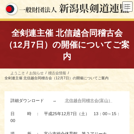
コ
ナ
ン
ビ
テ
ゲ
ン
ー
ツ
シ
へ
ョ
全剣連主催 北信越合同稽古会
ス
ン
キ
に
（12月7日）の開催についてご案
ッ
移
プ
動
内
ようこそ
お知らせ
稽古会情報
全剣連主催 北信越合同稽古会（12月7日）の開催についてご案内
詳細ダウンロード →
北信越合同稽古会(富山）
日 時 ： 平成25年12月7日（土） 13：00～15：
00
場 所 ： 富山市総合体育館 第２アリーナ