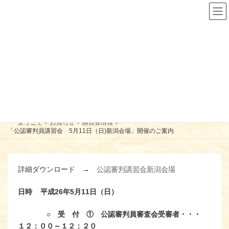
コ
ナ
ン
ビ
テ
ゲ
ン
ー
ツ
シ
へ
ョ
ス
ン
「公認審判員講習会 5月11日
キ
に
ッ
移
（日)新潟会場」開催のご案内
プ
動
ようこそ
お知らせ
講習会情報
「公認審判員講習会 5月11日（日)新潟会場」開催のご案内
詳細ダウンロード →
公認審判講習会新潟会場
日時
平成26年5月11日（日）
○ 受 付 ① 公認審判員審査会受審者・・・
１２：００～１２：２０