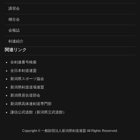
講習会
稽古会
会報誌
剣連紹介
関連リンク
全剣連番号検索
全日本剣道連盟
新潟県スポーツ協会
新潟県剣道道場連盟
新潟県居合道部会
新潟県高体連剣道専門部
謙信公武道館（新潟県立武道館）
Copyright © 一般財団法人新潟県剣道連盟 All Rights Reserved.