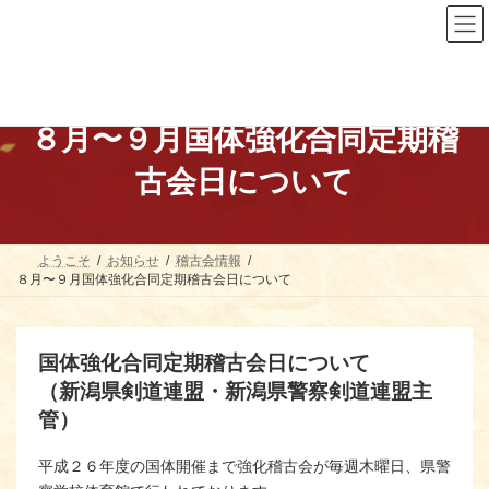
コ
ナ
ン
ビ
テ
ゲ
ン
ー
ツ
シ
へ
ョ
ス
ン
８月〜９月国体強化合同定期稽
キ
に
ッ
移
古会日について
プ
動
ようこそ
お知らせ
稽古会情報
８月〜９月国体強化合同定期稽古会日について
国体強化合同定期稽古会日について
（新潟県剣道連盟・新潟県警察剣道連盟主
管）
平成２６年度の国体開催まで強化稽古会が毎週木曜日、県警