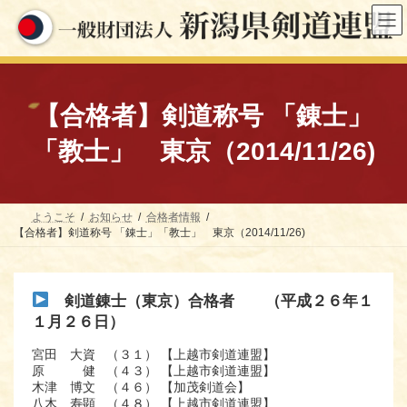
コ
ナ
ン
ビ
テ
ゲ
ン
ー
ツ
シ
へ
ョ
ス
ン
【合格者】剣道称号 「錬士」
キ
に
ッ
移
「教士」 東京（2014/11/26)
プ
動
ようこそ
お知らせ
合格者情報
【合格者】剣道称号 「錬士」「教士」 東京（2014/11/26)
剣道錬士（東京）合格者 （平成２６年１
１月２６日）
宮田 大資 （３１） 【上越市剣道連盟】
原 健 （４３） 【上越市剣道連盟】
木津 博文 （４６） 【加茂剣道会】
八木 寿顕 （４８） 【上越市剣道連盟】