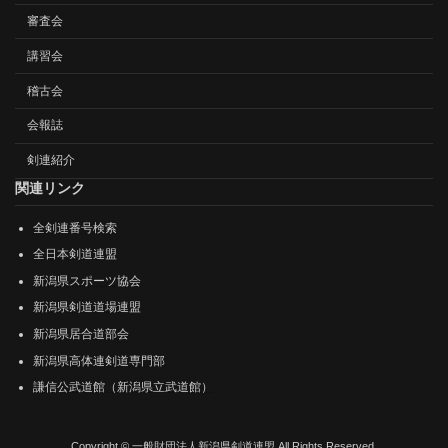
審査会
講習会
稽古会
会報誌
剣連紹介
関連リンク
全剣連番号検索
全日本剣道連盟
新潟県スポーツ協会
新潟県剣道道場連盟
新潟県居合道部会
新潟県高体連剣道専門部
謙信公武道館（新潟県立武道館）
Copyright © 一般財団法人新潟県剣道連盟 All Rights Reserved.