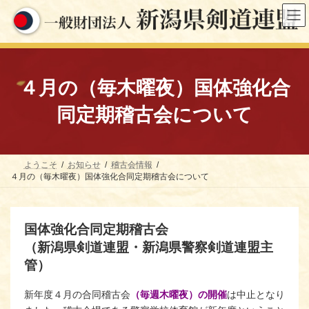
コ
ナ
ン
ビ
テ
ゲ
ン
ー
ツ
シ
へ
ョ
ス
ン
４月の（毎木曜夜）国体強化合
キ
に
ッ
移
同定期稽古会について
プ
動
ようこそ
お知らせ
稽古会情報
４月の（毎木曜夜）国体強化合同定期稽古会について
国体強化合同定期稽古会
（新潟県剣道連盟・新潟県警察剣道連盟主
管）
新年度４月の合同稽古会
（毎週木曜夜）の開催
は中止となり