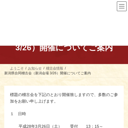
コ
ナ
ン
ビ
テ
ゲ
ン
ー
ツ
シ
へ
ョ
ス
ン
新潟県合同稽古会（新潟会場
キ
に
ッ
移
3/26）開催についてご案内
プ
動
ようこそ
お知らせ
稽古会情報
新潟県合同稽古会（新潟会場 3/26）開催についてご案内
標題の稽古会を下記のとおり開催致しますので、多数のご参
加をお願い申し上げます。
１ 日時
平成28年3月26日（土） 受付 13：15～