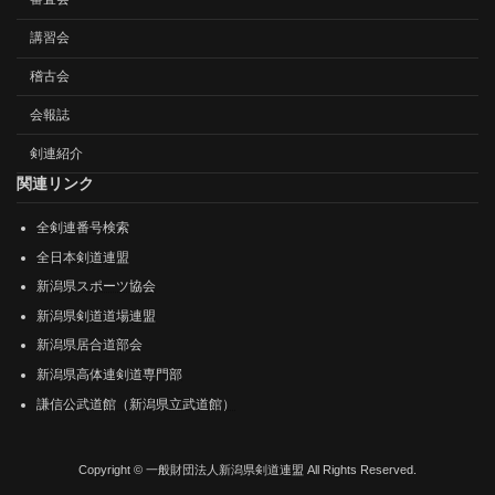
講習会
稽古会
会報誌
剣連紹介
関連リンク
全剣連番号検索
全日本剣道連盟
新潟県スポーツ協会
新潟県剣道道場連盟
新潟県居合道部会
新潟県高体連剣道専門部
謙信公武道館（新潟県立武道館）
Copyright © 一般財団法人新潟県剣道連盟 All Rights Reserved.