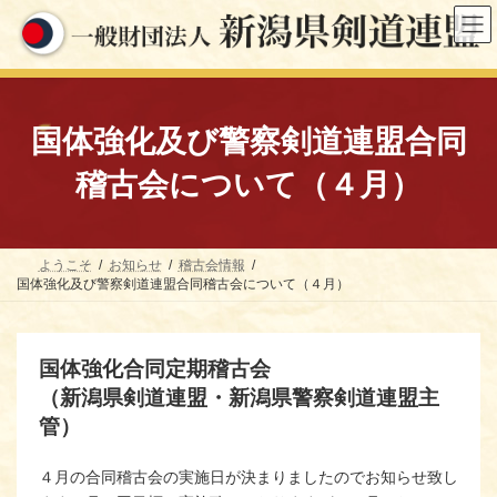
コ
ナ
ン
ビ
テ
ゲ
ン
ー
ツ
シ
へ
ョ
ス
ン
国体強化及び警察剣道連盟合同
キ
に
ッ
移
稽古会について（４月）
プ
動
ようこそ
お知らせ
稽古会情報
国体強化及び警察剣道連盟合同稽古会について（４月）
国体強化合同定期稽古会
（新潟県剣道連盟・新潟県警察剣道連盟主
管）
４月の合同稽古会の実施日が決まりましたのでお知らせ致し