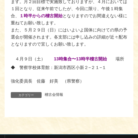
ます。月２回目標で実施致しておりますが、４月においては
１回となり、従来午前でしたが、今回に限り、午後１時集
合、
１時半からの稽古開始
となりますのでお間違えない様に
重ねてお願い致します。
また、５月２９日（日）にはいよいよ国体に向けての県の予
選会が開催されます。各支部には申し込みの詳細が近々配布
となりますので宜しくお願い致します。
４月９日（土）
13時集合〜13時半稽古開始
場所
警
◆ 警察学校体育館：新潟市西区小新２−２１−１
強化委員長 佐藤 好美 （県警察）
稽古会情報
カテゴリー