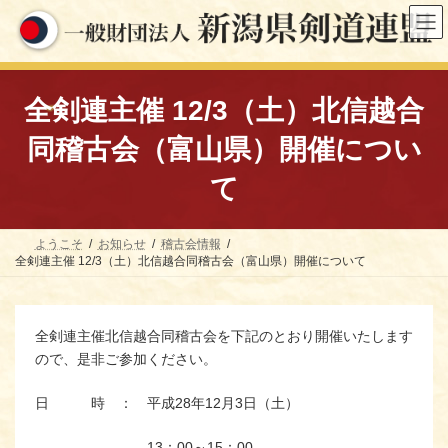
コ
ナ
ン
ビ
テ
ゲ
ン
ー
ツ
シ
へ
ョ
全剣連主催 12/3（土）北信越合
ス
ン
キ
に
同稽古会（富山県）開催につい
ッ
移
プ
動
て
ようこそ
お知らせ
稽古会情報
全剣連主催 12/3（土）北信越合同稽古会（富山県）開催について
全剣連主催北信越合同稽古会を下記のとおり開催いたします
ので、是非ご参加ください。
日 時 ： 平成28年12月3日（土）
13：00～15：00