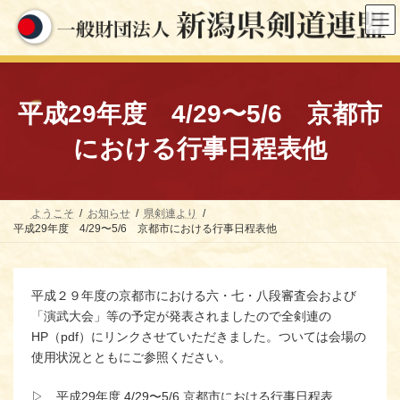
コ
ナ
ン
ビ
テ
ゲ
ン
ー
ツ
シ
へ
ョ
ス
ン
平成29年度 4/29〜5/6 京都市
キ
に
ッ
移
における行事日程表他
プ
動
ようこそ
お知らせ
県剣連より
平成29年度 4/29〜5/6 京都市における行事日程表他
平成２９年度の京都市における六・七・八段審査会および
「演武大会」等の予定が発表されましたので全剣連の
HP（pdf）にリンクさせていただきました。ついては会場の
使用状況とともにご参照ください。
▷ 平成29年度 4/29〜5/6 京都市における行事日程表