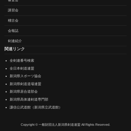
審査会
講習会
稽古会
会報誌
剣連紹介
関連リンク
全剣連番号検索
全日本剣道連盟
新潟県スポーツ協会
新潟県剣道道場連盟
新潟県居合道部会
新潟県高体連剣道専門部
謙信公武道館（新潟県立武道館）
Copyright © 一般財団法人新潟県剣道連盟 All Rights Reserved.