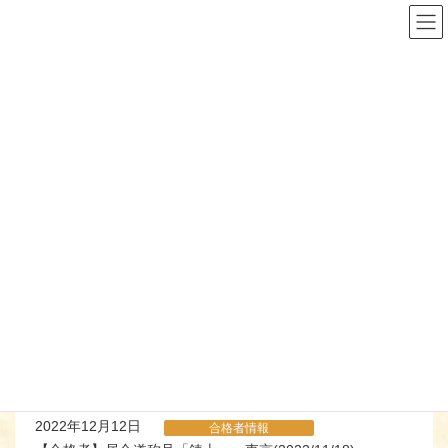
コ
ナ
ン
ビ
テ
ゲ
ン
ー
ツ
シ
へ
ョ
ス
ン
キ
に
お知らせ
ッ
移
プ
動
ようこそ
お知らせ
居合道
居合道
2022年12月12日
合格者情報