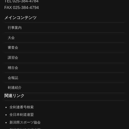
TEL 025-384-4784
FAX 025-384-4794
メインコンテンツ
行事案内
大会
審査会
講習会
稽古会
会報誌
剣連紹介
関連リンク
全剣連番号検索
全日本剣道連盟
新潟県スポーツ協会