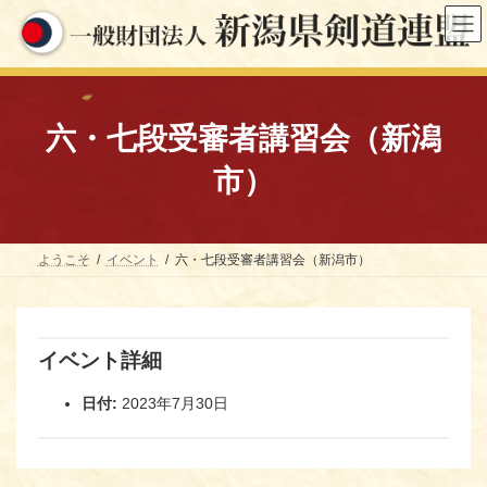
コ
ナ
ン
ビ
テ
ゲ
ン
ー
ツ
シ
へ
ョ
ス
ン
六・七段受審者講習会（新潟
キ
に
ッ
移
市）
プ
動
ようこそ
イベント
六・七段受審者講習会（新潟市）
イベント詳細
日付:
2023年7月30日