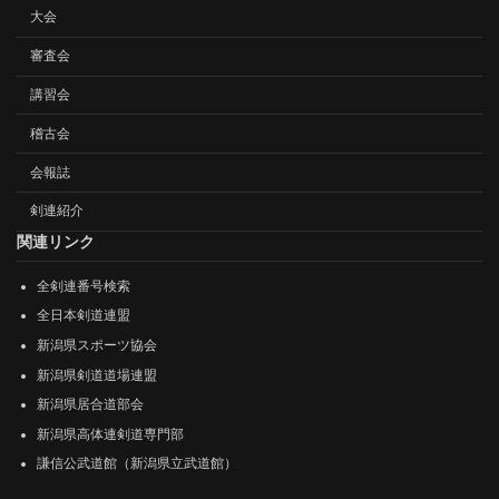
大会
審査会
講習会
稽古会
会報誌
剣連紹介
関連リンク
全剣連番号検索
全日本剣道連盟
新潟県スポーツ協会
新潟県剣道道場連盟
新潟県居合道部会
新潟県高体連剣道専門部
謙信公武道館（新潟県立武道館）