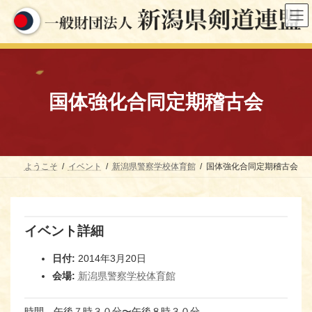
コ
ナ
ン
ビ
テ
ゲ
ン
ー
ツ
シ
へ
ョ
ス
ン
キ
に
国体強化合同定期稽古会
ッ
移
プ
動
ようこそ
イベント
新潟県警察学校体育館
国体強化合同定期稽古会
イベント詳細
日付:
2014年3月20日
会場:
新潟県警察学校体育館
時間 午後７時３０分〜午後８時３０分