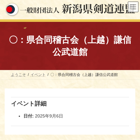
コ
ナ
ン
ビ
テ
ゲ
ン
ー
ツ
シ
へ
ョ
ス
ン
〇：県合同稽古会（上越）謙信
キ
に
ッ
移
公武道館
プ
動
ようこそ
イベント
〇：県合同稽古会（上越）謙信公武道館
イベント詳細
日付:
2025年9月6日