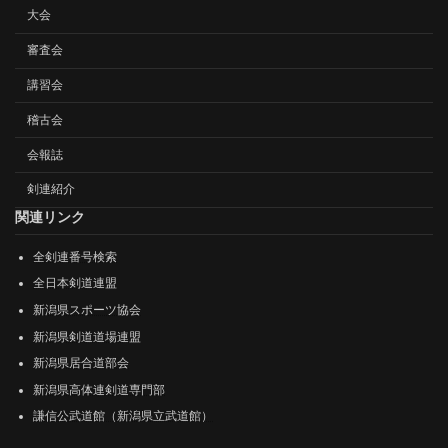
大会
審査会
講習会
稽古会
会報誌
剣連紹介
関連リンク
全剣連番号検索
全日本剣道連盟
新潟県スポーツ協会
新潟県剣道道場連盟
新潟県居合道部会
新潟県高体連剣道専門部
謙信公武道館（新潟県立武道館）