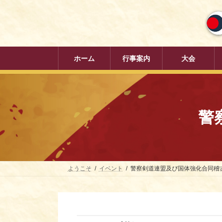
コ
ナ
ン
ビ
テ
ゲ
ン
ー
ツ
シ
へ
ョ
ホーム
行事案内
大会
ス
ン
キ
に
ッ
移
プ
動
警
ようこそ
イベント
警察剣道連盟及び国体強化合同稽