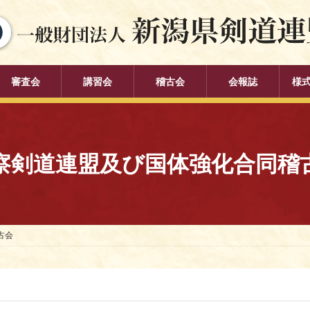
審査会
講習会
稽古会
会報誌
様
察剣道連盟及び国体強化合同稽
古会