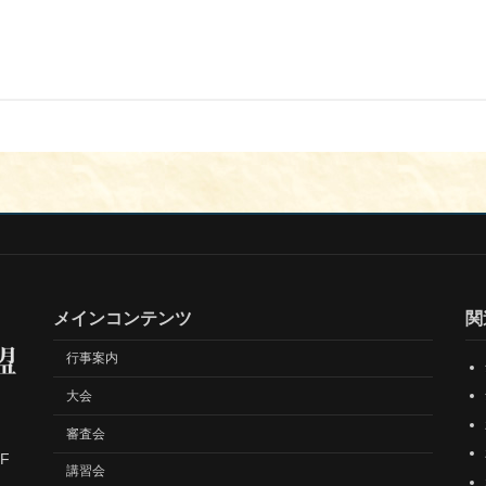
メインコンテンツ
関
行事案内
大会
審査会
F
講習会