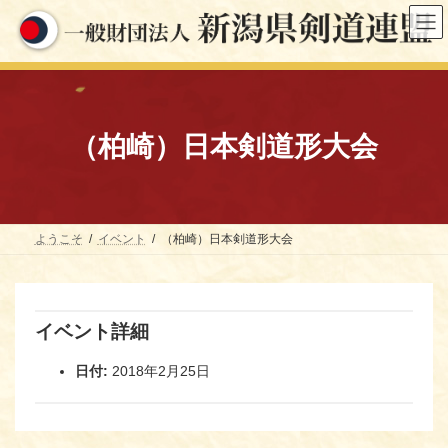
コ
ナ
ン
ビ
テ
ゲ
ン
ー
ツ
シ
へ
ョ
ス
ン
キ
に
（柏崎）日本剣道形大会
ッ
移
プ
動
ようこそ
イベント
（柏崎）日本剣道形大会
イベント詳細
日付:
2018年2月25日