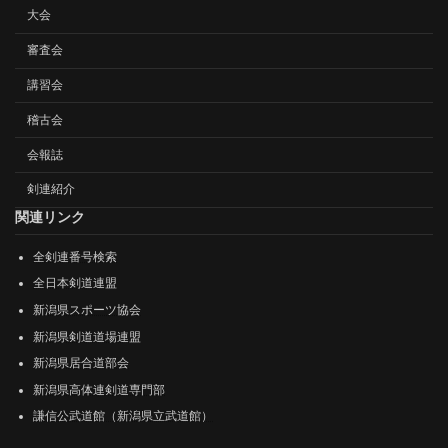
大会
審査会
講習会
稽古会
会報誌
剣連紹介
関連リンク
全剣連番号検索
全日本剣道連盟
新潟県スポーツ協会
新潟県剣道道場連盟
新潟県居合道部会
新潟県高体連剣道専門部
謙信公武道館（新潟県立武道館）