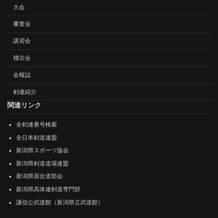
大会
審査会
講習会
稽古会
会報誌
剣連紹介
関連リンク
全剣連番号検索
全日本剣道連盟
新潟県スポーツ協会
新潟県剣道道場連盟
新潟県居合道部会
新潟県高体連剣道専門部
謙信公武道館（新潟県立武道館）