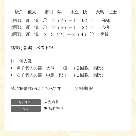
坂爪 優太
市村 学
木立 快
大島 弘士
直
1回戦
新 潟 ◯ ２（７）ー１（６） × 高知
2回戦
新 潟 ◯ ２（３）ー１（３） × 奈良
3回戦
新 潟 × ２（２）ー３（４） ◯ 宮崎
結果は
新潟 ベスト16
▷ 個人戦
•
男子個人の部
大澤 一樹 （３回戦 惜敗）
•
女子個人の部
中島 郁子 （１回戦 惜敗）
試合結果詳細はこちらです →
全剣連HP
大会結果
カテゴリー
結果2018
タグ