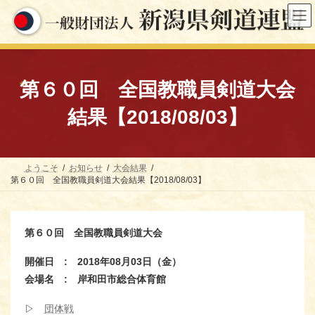
コ
ナ
ン
ビ
テ
ゲ
ン
ー
ツ
シ
へ
ョ
ス
ン
第６０回 全国教職員剣道大会
キ
に
ッ
移
結果【2018/08/03】
プ
動
ようこそ
お知らせ
大会結果
第６０回 全国教職員剣道大会結果【2018/08/03】
第６０回 全国教職員剣道大会
開催日 : 2018年08月03日（金）
会場名 : 岸和田市総合体育館
▷
団体戦