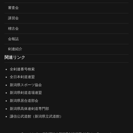
審査会
講習会
稽古会
会報誌
剣連紹介
関連リンク
全剣連番号検索
全日本剣道連盟
新潟県スポーツ協会
新潟県剣道道場連盟
新潟県居合道部会
新潟県高体連剣道専門部
謙信公武道館（新潟県立武道館）