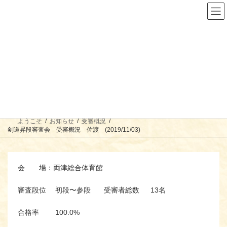
コ
ナ
ン
ビ
テ
ゲ
ン
ー
ツ
シ
へ
ョ
ス
ン
剣道昇段審査会 受審概況 佐
キ
に
ッ
移
渡 (2019/11/03)
プ
動
ようこそ
お知らせ
受審概況
剣道昇段審査会 受審概況 佐渡 (2019/11/03)
会 場：両津総合体育館
審査段位 初段〜参段 受審者総数 13名
合格率 100.0%