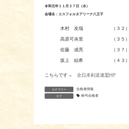
令和元年１１月２７日（水）
会場名：エスフォルタアリーナ八王子
木村 友哉
（３２
高原可央里
（３５
佐藤 成亮
（３７
坂上 結希
（４３
こちらです→
全日本剣道連盟HP
合格者情報
カテゴリー
称号合格者
タグ