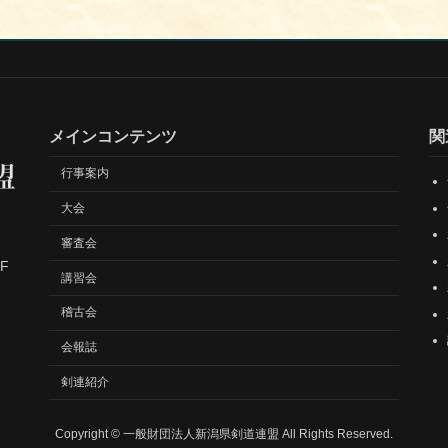
メインコンテンツ
関
行事案内
大会
審査会
F
講習会
稽古会
会報誌
剣連紹介
Copyright © 一般財団法人新潟県剣道連盟 All Rights Reserved.