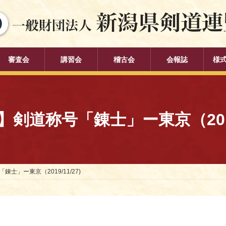
審査会
講習会
稽古会
会報誌
様
剣道称号「錬士」ー東京（2019/
士」ー東京（2019/11/27)