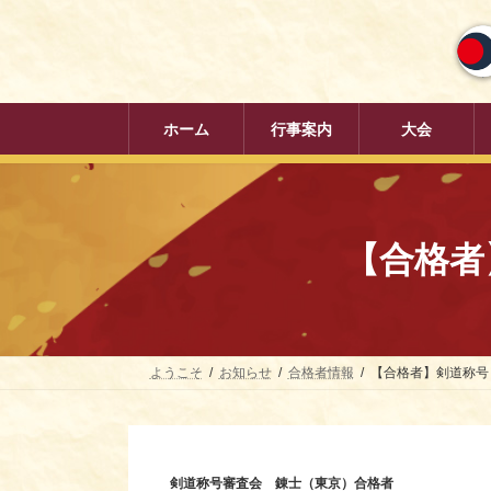
コ
ナ
ン
ビ
テ
ゲ
ン
ー
ツ
シ
へ
ョ
ホーム
行事案内
大会
ス
ン
キ
に
ッ
移
プ
動
【合格者】
ようこそ
お知らせ
合格者情報
【合格者】剣道称号「錬
剣道称号審査会 錬士（東京）合格者