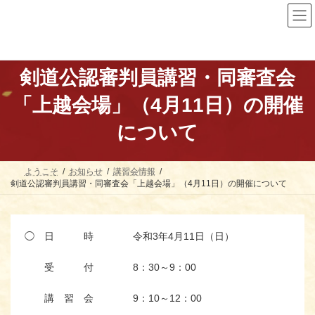
コ
ナ
ン
ビ
テ
ゲ
ン
ー
ツ
シ
へ
ョ
剣道公認審判員講習・同審査会
ス
ン
キ
に
「上越会場」（4月11日）の開催
ッ
移
プ
動
について
ようこそ
お知らせ
講習会情報
剣道公認審判員講習・同審査会「上越会場」（4月11日）の開催について
◯ 日 時 令和3年4月11日（日）
受 付 8：30～9：00
講 習 会 9：10～12：00