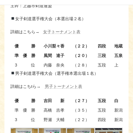
主幹：上越市剣道連盟
女子剣道選手権大会（本選出場２名）
詳細はこちら→
女子トーナメント表
優 勝
小川梨々香
（２２）
四段
地蔵堂
準 優 勝
風間 達子
（２０）
三段
五泉市
3 位
内藤 奈央
（２８）
五段
上 越
男子剣道選手権大会（選手権本選出場１名）
3 位
柳 朱音
（３３）
五段
白 根
詳細はこちtら→
男子トーナメント表
優 勝
吉田 新
（２７）
五段
白 根
準 優 勝
高橋 吉孝
（３５）
五段
新潟市
3 位
野瀬 大輔
（２２）
四段
新潟市
3 位
木立 快
（３０）
五段
学 校