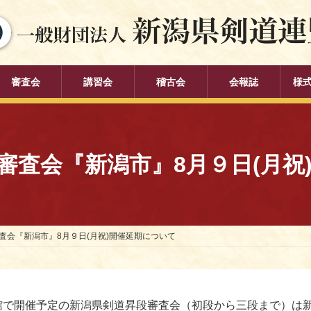
審査会
講習会
稽古会
会報誌
様
審査会『新潟市』8月９日(月祝
査会『新潟市』8月９日(月祝)開催延期について
館で開催予定の新潟県剣道昇段審査会（初段から三段まで）は