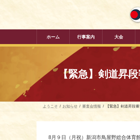
コ
ナ
ン
ビ
テ
ゲ
ン
ー
ツ
シ
へ
ョ
ホーム
行事案内
大会
ス
ン
キ
に
ッ
移
プ
動
【緊急】剣道昇段
ようこそ
お知らせ
審査会情報
【緊急】剣道昇段審
8月９日（月祝）新潟市鳥屋野総合体育