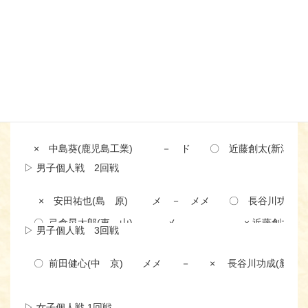
× 明 豊 (大 分)
１−３
◯ 五 泉（新 潟）
▷ 女子団体準々決勝/ベスト８
〇 中村学園女 (福 岡)
2－0
× 五 泉 (新 潟)
※この結果、県勢
五泉女子はベスト8
▷ 男子個人戦 1回戦
× 中島葵(鹿児島工業)
－ ド
〇 近藤創太(新潟商業
▷ 男子個人戦 2回戦
× 安田祐也(島 原)
メ － メメ
〇 長谷川功成(
〇 弓倉晃太郎(東 山)
メ －
× 近藤創太(新
▷ 男子個人戦 3回戦
〇 前田健心(中 京)
メメ －
× 長谷川功成(新潟商
▷ 女子個人戦 1回戦