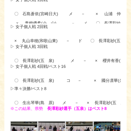
〇 石島蒼依(宮崎日大)
メ －
× 山浦 仲(五 
× 青柳優希(小 山)
－ メ
〇 長澤彩紗(五 
▷ 女子個人戦 2回戦
× 丸山幸穂(和歌山東)
－ ド
〇 長澤彩紗(五 泉)
▷ 女子個人戦 3回戦
〇 長澤彩紗(五 泉)
メ －
× 櫻井有香(高千穂
▷ 女子個人戦 4回戦/ベスト16
〇 長澤彩紗(五 泉)
コ －
× 國分凛華(久留米
▷準々決勝/ベスト8
〇 生出琴華(島 原)
メ －
× 長澤彩紗(五 泉)
※この結果、県勢
長澤彩紗選手（五泉）はベスト8