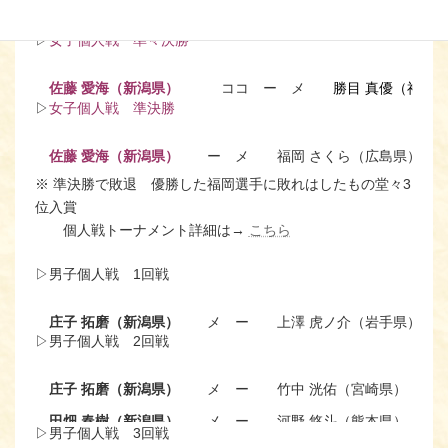
佐藤 愛海（新潟県）
ココ ー メ
中村 陽向（埼玉県
▷
女子個人戦 準々決勝
佐藤 愛海（新潟県）
ココ ー メ
勝目 真優（神奈
▷
女子個人戦 準決勝
佐藤 愛海（新潟県）
ー メ
福岡 さくら（広島県）
※ 準決勝で敗退 優勝した福岡選手に敗れはしたもの堂々3
位入賞
個人戦トーナメント詳細は→
こちら
▷男子個人戦 1回戦
庄子 拓磨（新潟県）
メ ー
上澤 虎ノ介（岩手県）
▷男子個人戦 2回戦
庄子 拓磨（新潟県）
メ ー
竹中 洸佑（宮崎県）
田畑 春樹（新潟県）
メ ー
河野 悠斗（熊本県）
▷男子個人戦 3回戦