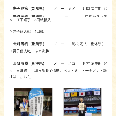
庄子 拓磨（新潟県）
メ ー メメ
片岡 恭二朗（徳島
田畑 春樹（新潟県）
コ ー
石原 稜晟（愛知県
※ 庄子選手 3回戦惜敗
▷男子個人戦 4回戦
田畑 春樹（新潟県）
メ ー
髙松 宥人（栃木県）
▷男子個人戦 準々決勝
田畑 春樹（新潟県）
メ ー メコ
杉本 恭史朗（奈良
※ 田畑選手、準々決勝で惜敗。ベスト８ トーナメント詳
細は→
こちら