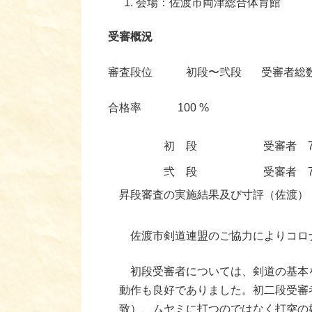
会場：佐渡市両津総合体育館
受審概況
審査段位 初段〜弐段 受審者総数
合格率 100 %
初 段
受審者 
弐 段
受審者 
昇段審査の実施結果及び寸評（佐渡）
佐渡市剣道連盟のご協力によりコロ
初段受審者については、剣道の基本を
動作も良好でありました。初二段受審
致）、ムヤミに打つのではなく打突の