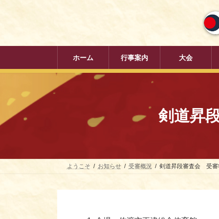
コ
ナ
ン
ビ
テ
ゲ
ン
ー
ツ
シ
へ
ョ
ホーム
行事案内
大会
ス
ン
キ
に
ッ
移
プ
動
剣道昇段
ようこそ
お知らせ
受審概況
剣道昇段審査会 受審状況 