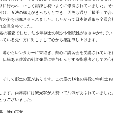
格に行われ、正しく鍛錬し易いように修得されていました。そ
付け、五法の構えがきっちりとでき、刃筋も通り「横手」で合
方の姿を想像させられました。したがって日本剣道形も全員合
れ全員合格でした。
名の審査でした。幼少年剣士の減少や継続性がささやかれてい
いている先生方に対しまして心から感謝申し上げます。
港からレンタカーに乗継ぎ、熱心に講習会を受講されている
、伝統ある佐渡の剣道発展に寄与せんとする指導者としての心
そして郷土の宝があります。この度の14名の昇段少年剣士も
ます。両津港には観光客が大勢いて活気があふれていました
とうございました。
員長 遠山正宣