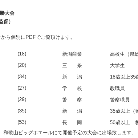
道優勝大会
督）
から個別にPDFでご覧頂けます。
(18)
新潟商業
高校生（県総
(20)
三 条
大学生
(34)
新 潟
18歳以上3
(27)
学 校
教職員
(29)
警 察
警察職員
(35)
新 潟
35歳以上（
(53)
長 岡
50歳以上 
、和歌山ビッグホエールにて開催予定の大会に出場致します。