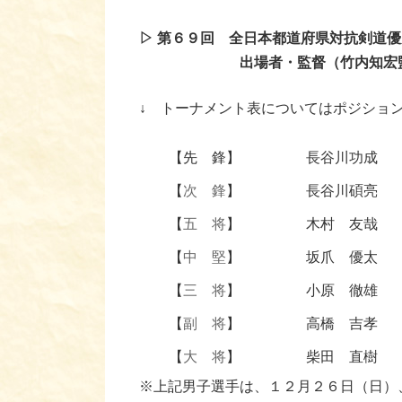
▷ 第６９回 全日本都道府県対抗剣
出場者・監督（竹内知宏監
↓
トーナメント表についてはポジション
【先 鋒】
長谷川功成
【
次 鋒
】
長谷川碩亮
【
五 将
】
木村 友哉
【
中 堅
】
坂爪 優太
【
三 将
】
小原 徹雄
【
副 将
】
高橋 吉孝
【
大 将
】
柴田 直樹
※上記男子選手は、１２月２６日（日）