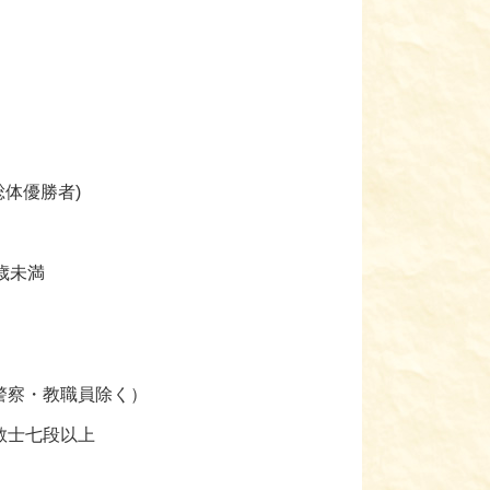
体優勝者)
5歳未満
警察・教職員除く）
教士七段以上