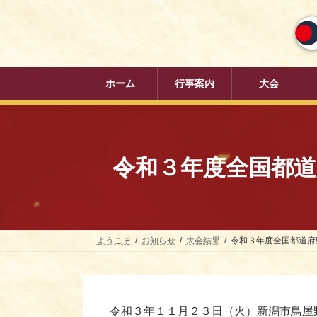
コ
ナ
ン
ビ
テ
ゲ
ン
ー
ツ
シ
へ
ョ
ホーム
行事案内
大会
ス
ン
キ
に
ッ
移
プ
動
令和３年度全国都道府
ようこそ
お知らせ
大会結果
令和３年度全国都道府県
令和３年１１月２３日（火）新潟市鳥屋