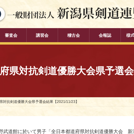
審査会
講習会
稽古会
会報誌
様
県対抗剣道優勝大会県予選会結果【
対抗剣道優勝大会県予選会結果【2021/11/23】
野武道館に於いて男子「全日本都道府県対抗剣道優勝大会 新