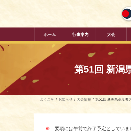
コ
ナ
ン
ビ
テ
ゲ
ン
ー
ツ
シ
へ
ョ
ホーム
行事案内
大会
ス
ン
キ
に
ッ
移
プ
動
第51回 新
ようこそ
お知らせ
大会情報
第51回 新潟県高段者
※
要項には午前で終了予定としていまし