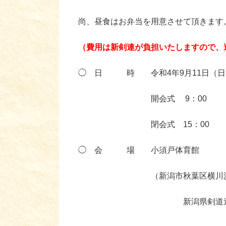
尚、昼食はお弁当を用意させて頂きます
（費用は新剣連が負担いたしますので、
◯ 日 時 令和4年9月11日（日
開会式 9：00
閉会式 15：00
◯ 会 場 小須戸体育館
（新潟市秋葉区横川浜52
新潟県剣道連盟 事業