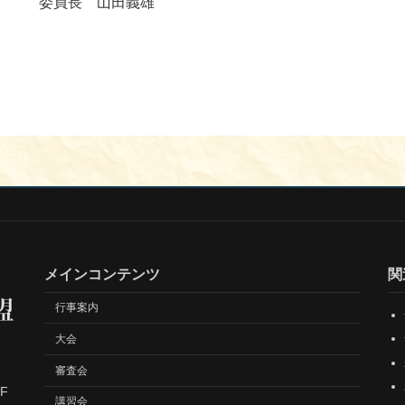
田義雄
メインコンテンツ
関
行事案内
大会
審査会
F
講習会