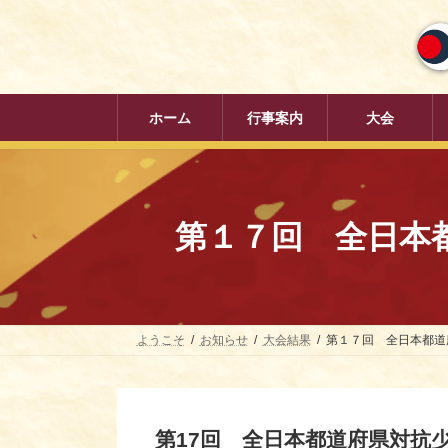
コ
ナ
ン
ビ
テ
ゲ
ン
ー
ツ
シ
へ
ョ
ホーム
行事案内
大会
ス
ン
キ
に
ッ
移
プ
動
第１７回 全日本都
ようこそ
お知らせ
大会結果
第１７回 全日本都道府
第
17
回 全日本都道府県対抗