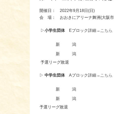
開催日：
2022
年
9
月
18
日
(
日
)
会 場： おおきにアリーナ舞洲
(
大阪
▷
小学生団体
Eブロック詳細→
こちら
新 潟
新 潟
予選リーグ敗退
▷
中学生団体
Aブロック詳細→
こちら
新 潟
新 潟
予選リーグ敗退