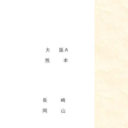
大 阪 A
熊 本
長 崎
岡 山