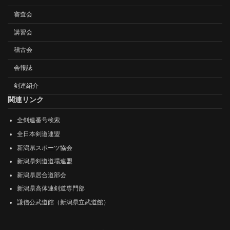
審査会
講習会
稽古会
会報誌
剣連紹介
関連リンク
全剣連番号検索
全日本剣道連盟
新潟県スポーツ協会
新潟県剣道道場連盟
新潟県居合道部会
新潟県高体連剣道専門部
謙信公武道館（新潟県立武道館）