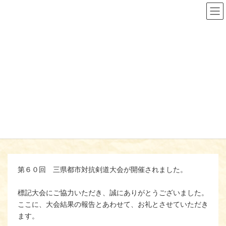
コ
ナ
ン
ビ
テ
ゲ
ン
ー
ツ
シ
へ
ョ
第 60 回 三県都市対抗剣道大会
ス
ン
キ
に
の結果について【2023/07/01-
ッ
移
プ
動
02】
ようこそ
お知らせ
大会結果
第 60 回 三県都市対抗剣道大会の結果について【2023/07/01-02】
第６０回 三県都市対抗剣道大会が開催されました。
標記大会にご協力いただき、誠にありがとうございました。
ここに、大会結果の報告とあわせて、お礼とさせていただき
ます。