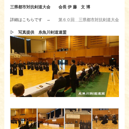
三県都市対抗剣道大会 会長 伊 藤 文 博
詳細はこちらです →
第６０回 三県都市対抗剣道大会
▷ 写真提供 糸魚川剣道連盟