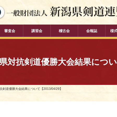
審査会
講習会
稽古会
会報誌
様
対抗剣道優勝大会結果について【2
剣道優勝大会結果について【2013/04/29】