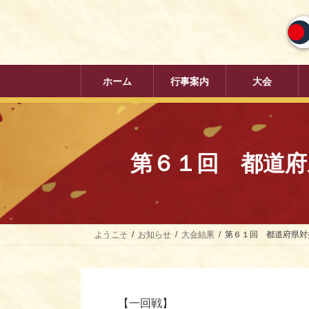
コ
ナ
ン
ビ
テ
ゲ
ン
ー
ツ
シ
へ
ョ
ホーム
行事案内
大会
ス
ン
キ
に
ッ
移
プ
動
第６１回 都道府県
ようこそ
お知らせ
大会結果
第６１回 都道府県対抗
【一回戦】