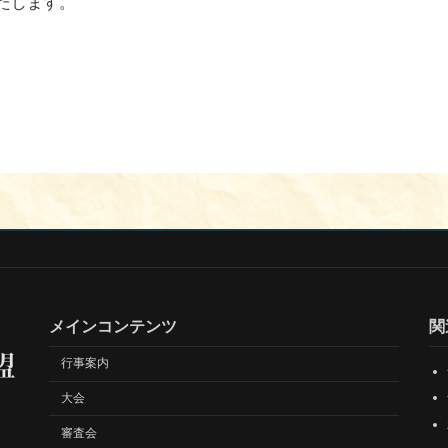
たします。
メインコンテンツ
関
行事案内
大会
審査会