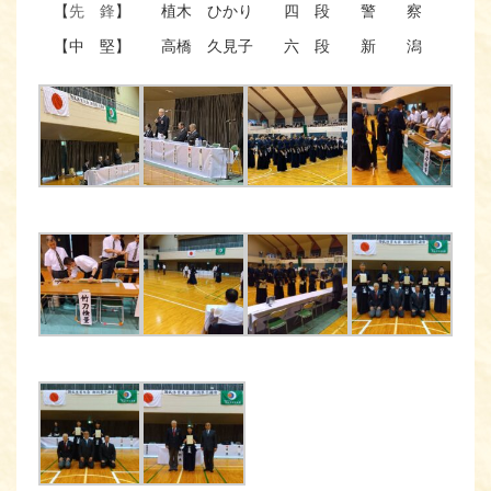
【
先 鋒
】
植木 ひかり
四 段
警 察
（２
【中 堅】
高橋 久見子
六 段
新 潟
（３
【大 将】
五十嵐しのぶ
七 段
燕
（４