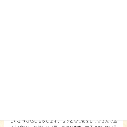
成年女子の部においては８月に行われる北信越国民スポーツ
大会を１位通過すると本大会出場となります。
（本年より国民スポーツ大会と名称変更）
↓【 】のポジションからトーナメント表確認
できます。
※ 監督は男女ともに大将が兼務します。
寸 評
第78回国民スポーツ大会剣道競技（成年男女)の新潟県予
選会が、長岡市北部体育館にて長岡剣道会のご協力のもと行
われました。
この予選会は新潟県剣道連盟でも重要な位置づけの予選会で
あります、代表になられた選手の皆さんおめでとうございま
す。
本戦までまだ時間もありますので健康に気を付けて選手とし
ての自覚を持ってご精武をお願いしたいと思います。
それと、女子の方では先鋒以外は参加者も少なく少しさみ
しいような感じも致します、もっと活性化をして皆さんで盛