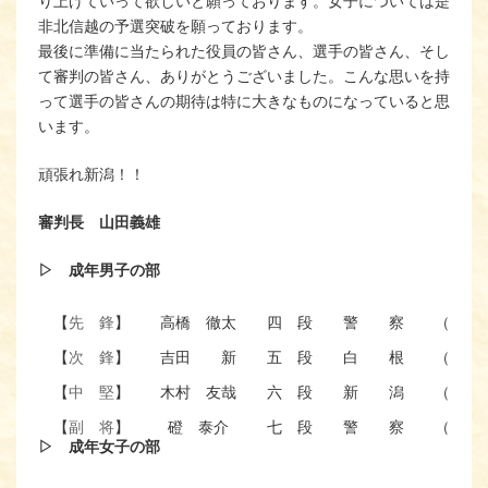
り上げていって欲しいと願っております。女子については是
非北信越の予選突破を願っております。
最後に準備に当たられた役員の皆さん、選手の皆さん、そし
て審判の皆さん、ありがとうございました。こんな思いを持
って選手の皆さんの期待は特に大きなものになっていると思
います。
頑張れ新潟！！
審判長 山田義雄
▷ 成年男子の部
【
先 鋒
】
高橋 徹太
四 段
警 察
（２４
【
次 鋒
】
吉田 新
五 段
白 根
（３０
【
中 堅
】
木村 友哉
六 段
新 潟
（３６
【
副 将
】
磴 泰介
七 段
警 察
（４７
▷ 成年女子の部
【
大 将
】
吉田 仁
八 段
新 潟
（５９