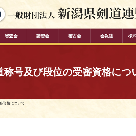
審査会
講習会
稽古会
会報誌
様
道称号及び段位の受審資格につ
審資格について
。