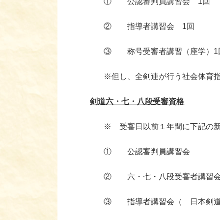
① 公認審判員講習会 1回
② 指導者講習会 1回
③ 称号受審者講習（座学）1
※但し、全剣連が行う社会体育指導
剣道六・七・八段受審資格
※ 受審日以前１年間に下記の新剣
① 公認審判員講習会
② 六・七・八段受審者講習
③ 指導者講習会（ 日本剣道