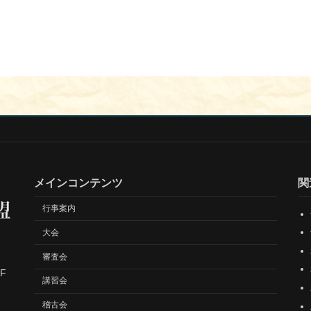
メインコンテンツ
関
行事案内
大会
審査会
F
講習会
稽古会