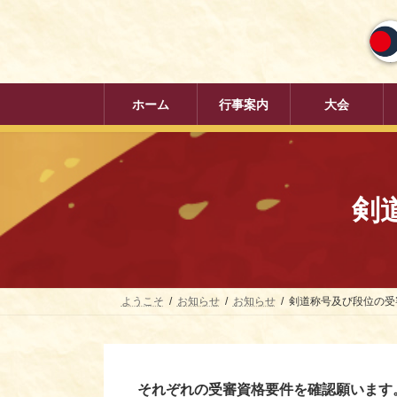
コ
ナ
ン
ビ
テ
ゲ
ン
ー
ツ
シ
へ
ョ
ホーム
行事案内
大会
ス
ン
キ
に
ッ
移
プ
動
剣
ようこそ
お知らせ
お知らせ
剣道称号及び段位の受
それぞれの受審資格要件を確認願います