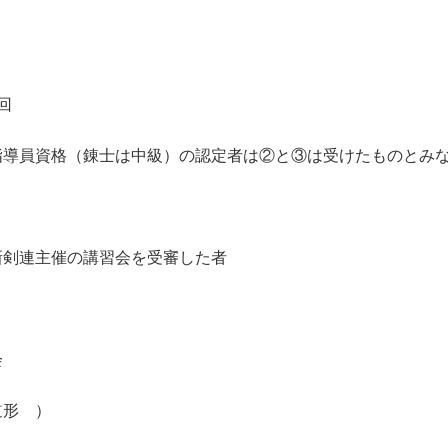
回
員資格（錬士は中級）の認定者は②と③は受けたものとみ
連主催の講習会を受審した者
会
形 ）