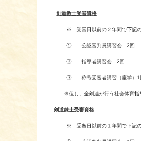
剣道教士受審資格
※ 受審日以前の２年間で下記の新
① 公認審判員講習会 2回
② 指導者講習会 2回
③ 称号受審者講習（座学）1
※但し、全剣連が行う社会体育指導
剣道錬士受審資格
※ 受審日以前の１年間で下記の新