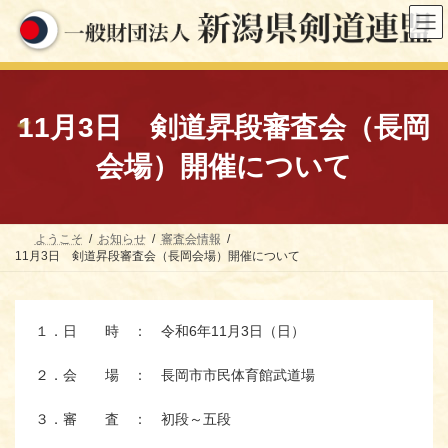
コ
ナ
ン
ビ
テ
ゲ
ン
ー
ツ
シ
へ
ョ
ス
ン
11月3日 剣道昇段審査会（長岡
キ
に
ッ
移
会場）開催について
プ
動
ようこそ
お知らせ
審査会情報
11月3日 剣道昇段審査会（長岡会場）開催について
１．日 時 ： 令和6年11月3日（日）
２．会 場 ： 長岡市市民体育館武道場
３．審 査 ： 初段～五段