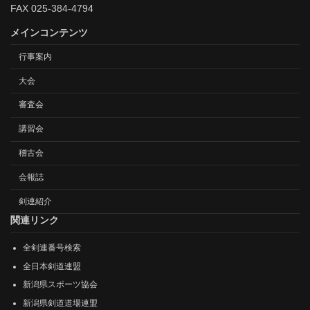
FAX 025-384-4794
メインコンテンツ
行事案内
大会
審査会
講習会
稽古会
会報誌
剣連紹介
関連リンク
全剣連番号検索
全日本剣道連盟
新潟県スポーツ協会
新潟県剣道道場連盟