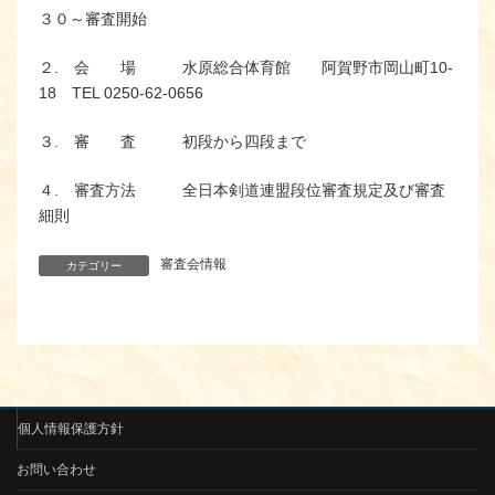
３０～審査開始
２. 会 場 水原総合体育館 阿賀野市岡山町10-
18 TEL 0250-62-0656
３. 審 査 初段から四段まで
４. 審査方法 全日本剣道連盟段位審査規定及び審査
細則
審査会情報
カテゴリー
個人情報保護方針
お問い合わせ