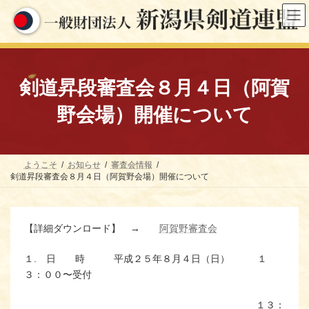
コ
ナ
ン
ビ
テ
ゲ
ン
ー
ツ
シ
へ
ョ
ス
ン
剣道昇段審査会８月４日（阿賀
キ
に
ッ
移
野会場）開催について
プ
動
ようこそ
お知らせ
審査会情報
剣道昇段審査会８月４日（阿賀野会場）開催について
【詳細ダウンロード】 →
阿賀野審査会
１. 日 時 平成２５年８月４日（日） １
３：００〜受付
１３：