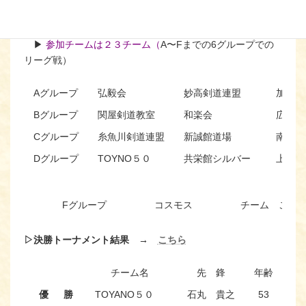
▷
団体戦１次リーグ
（
各グループ上位２チームが決勝トーナメント戦を行う。
▶︎
参加チームは２３チーム（
A〜Fまでの6グループでの
リーグ戦）
Aグループ
弘毅会
妙高剣道連盟
加茂剣
Bグループ
関屋剣道教室
和楽会
広神剣
Cグループ
糸魚川剣道連盟
新誠館道場
南魚沼
Dグループ
TOYNO５０
共栄館シルバー
上越市
Eグループ
共栄館ゴールド
五泉市剣道連盟A
直心館
Fグループ
コスモス
チーム こゆ
▷決勝トーナメント結果 →
こちら
チーム名
先 鋒
年齢
優 勝
TOYANO５０
石丸 貴之
53