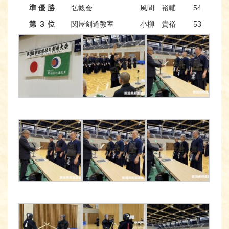
準 優 勝
弘毅会
風間 裕輔
54
第 ３ 位
関屋剣道教室
小柳 貴裕
53
新
第 ３ 位
五泉市剣道連盟A
小林 靖
67
天