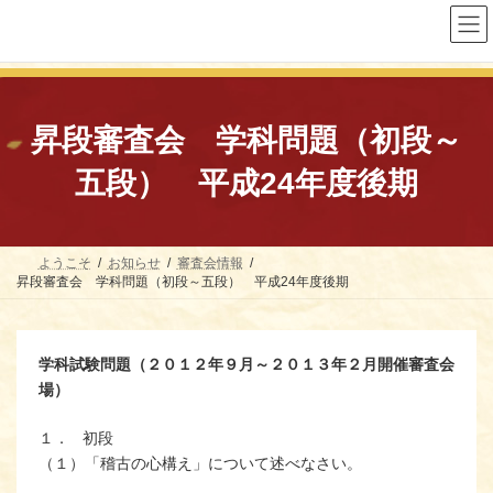
コ
ナ
ン
ビ
テ
ゲ
ン
ー
ツ
シ
へ
ョ
ス
ン
昇段審査会 学科問題（初段～
キ
に
ッ
移
五段） 平成24年度後期
プ
動
ようこそ
お知らせ
審査会情報
昇段審査会 学科問題（初段～五段） 平成24年度後期
学科試験問題（２０１２年９月～２０１３年２月開催審査会
場）
１． 初段
（１）「稽古の心構え」について述べなさい。