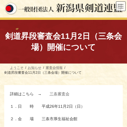
コ
ナ
ン
ビ
テ
ゲ
ン
ー
ツ
シ
へ
ョ
ス
ン
剣道昇段審査会11月2日（三条会
キ
に
ッ
移
場）開催について
プ
動
ようこそ
お知らせ
審査会情報
剣道昇段審査会11月2日（三条会場）開催について
詳細はこちら →
三条審査会
１．日 時 平成26年11月2日（日）
２．会 場 三条市厚生福祉会館