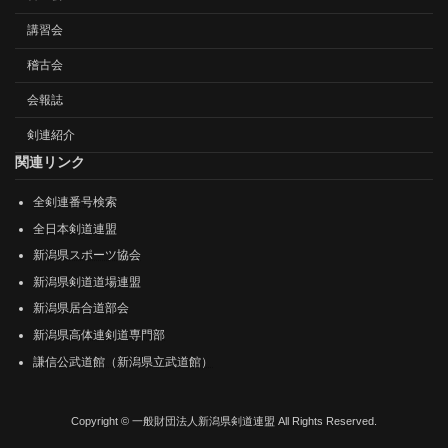
講習会
稽古会
会報誌
剣連紹介
関連リンク
全剣連番号検索
全日本剣道連盟
新潟県スポーツ協会
新潟県剣道道場連盟
新潟県居合道部会
新潟県高体連剣道専門部
謙信公武道館（新潟県立武道館）
Copyright © 一般財団法人新潟県剣道連盟 All Rights Reserved.