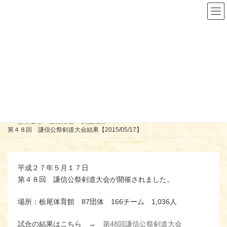
コ
ナ
ン
ビ
テ
ゲ
ン
ー
ツ
シ
へ
ョ
ス
ン
第４８回 謙信公祭剣道大会結
キ
に
ッ
移
果【2015/05/17】
プ
動
ようこそ
お知らせ
大会結果
第４８回 謙信公祭剣道大会結果【2015/05/17】
平成２７年５月１７日
第４８回 謙信公祭剣道大会が開催されました。
場所：栃尾体育館 87団体 166チーム 1,036人
試合の結果はこちら →
第48回謙信公祭剣道大会