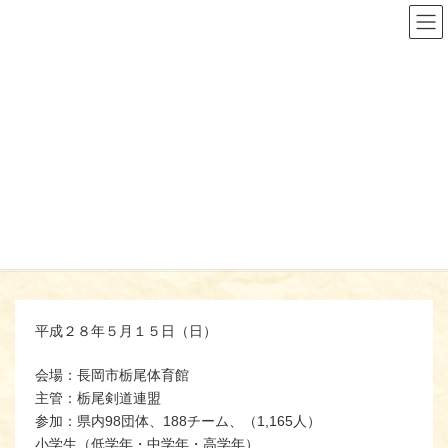
コ
ナ
ン
ビ
テ
ゲ
ン
ー
ツ
シ
へ
ョ
ス
ン
第４９回 謙信公祭剣道大会結
キ
に
ッ
移
果【2016/05/15】
プ
動
ようこそ
お知らせ
大会結果
第４９回 謙信公祭剣道大会結果【2016/05/15】
平成２８年５月１５日（日）
会場：長岡市栃尾体育館
主管：栃尾剣道連盟
参加：県内98団体、188チーム、（1,165人）
小学生（低学年・中学年・高学年）