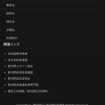
審査会
講習会
稽古会
会報誌
剣連紹介
関連リンク
全剣連番号検索
全日本剣道連盟
新潟県スポーツ協会
新潟県剣道道場連盟
新潟県居合道部会
新潟県高体連剣道専門部
謙信公武道館（新潟県立武道館）
Copyright © 一般財団法人新潟県剣道連盟 All Rights Reserved.